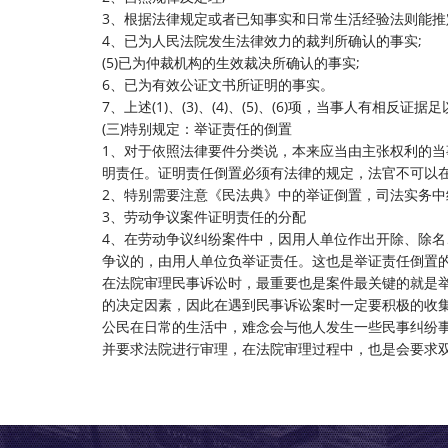
3、根据法律规定或者已知事实和日常生活经验法则能推
4、已为人民法院发生法律效力的裁判所确认的事实;
(5)已为仲裁机构的生效裁决所确认的事实;
6、已为有效公证文书所证明的事实。
7、上述(1)、(3)、(4)、(5)、(6)项，当事人有相反证
(三)特别规定：举证责任的倒置
1、对于依照法律要件分类说，本来应当由主张权利的
明责任。证明责任倒置必须有法律的规定，法官不可以
2、特别需要注意《民法典》中的举证倒置，司法实务中
3、劳动争议案件证明责任的分配
4、在劳动争议纠纷案件中，因用人单位作出开除、除
争议的，由用人单位负举证责任。这也是举证责任倒置
在法院审理民事诉讼时，最重要也是案件最关键的就是
的决定因素，因此在遇到民事诉讼案时一定要积极的收
公民在日常的生活中，难念会与他人发生一些民事纠纷
并要求法院进行审理，在法院审理过程中，也是会要求