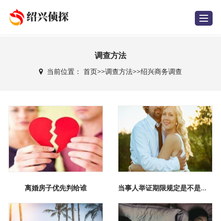
T
o
g
g
l
e
调查方法
n
a
当前位置：
首页
>>
调查方法
>>
绍兴商务调查
v
i
g
a
t
i
o
n
离婚房子优先判给谁
当事人举证期限规定是不是适用于申请人民法院调查取证