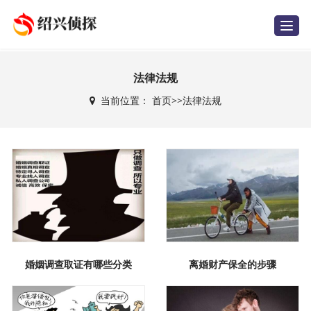
T
o
g
g
l
e
法律法规
n
a
当前位置：
首页
>>
法律法规
v
i
g
a
t
i
o
n
婚姻调查取证有哪些分类
离婚财产保全的步骤